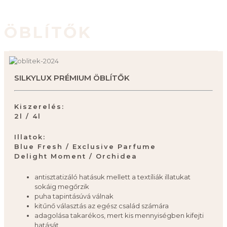
ÖBLÍTŐK
SILKYLUX PRÉMIUM ÖBLÍTŐK
Kiszerelés:
2l / 4l
Illatok:
Blue Fresh / Exclusive Parfume
Delight Moment / Orchidea
antisztatizáló hatásuk mellett a textíliák illatukat
sokáig megőrzik
puha tapintásúvá válnak
kitűnő választás az egész család számára
adagolása takarékos, mert kis mennyiségben kifejti
hatását