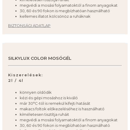
megvédi a mosási folyamatoktól a finom anyagokat
30, 60 és 90 fokon is megbízhatóan használható
kellemes illatot kölcsönöz a ruháknak
BIZTONSÁGI ADATLAP
SILKYLUX COLOR MOSÓGÉL
Kiszerelések:
2l / 4l
könnyen oldódik
kézi és gépi mosáshoz is kiváló
már 30°C-tól is remekül kifejti hatását
makacs foltok előkezeléséhez is használható
kíméletesen tisztítja ruháit
megvédi a mosási folyamatoktól a finom anyagokat
30, 60 és 90 fokon is megbízhatóan használható