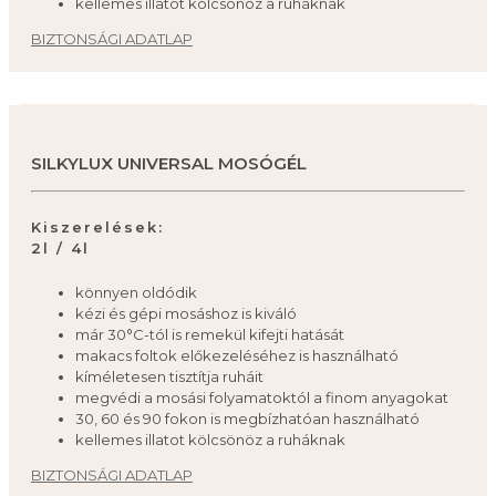
kellemes illatot kölcsönöz a ruháknak
BIZTONSÁGI ADATLAP
SILKYLUX UNIVERSAL MOSÓGÉL
Kiszerelések:
2l / 4l
könnyen oldódik
kézi és gépi mosáshoz is kiváló
már 30°C-tól is remekül kifejti hatását
makacs foltok előkezeléséhez is használható
kíméletesen tisztítja ruháit
megvédi a mosási folyamatoktól a finom anyagokat
30, 60 és 90 fokon is megbízhatóan használható
kellemes illatot kölcsönöz a ruháknak
BIZTONSÁGI ADATLAP