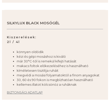
SILKYLUX BLACK MOSÓGÉL
Kiszerelések:
2l / 4l
könnyen oldódik
kézi és gépi mosáshoz is kiváló
már 30°C-tól is remekül kifejti hatását
makacs foltok előkezeléséhez is használható
kíméletesen tisztítja ruháit
megvédi a mosási folyamatoktól a finom anyagokat
30, 60 és 90 fokon is megbízhatóan használható
kellemes illatot kölcsönöz a ruháknak
BIZTONSÁGI ADATLAP