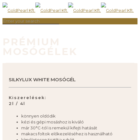
PRÉMIUM
MOSÓGÉLEK
SILKYLUX WHITE MOSÓGÉL
Kiszerelések:
2l / 4l
könnyen oldódik
kézi és gépi mosáshoz is kiváló
már 30°C-tól is remekül kifejti hatását
makacs foltok előkezeléséhez is használható
kíméletesen tisztítja ruháit