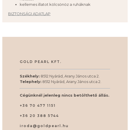
kellemes illatot kölcsönöz a ruháknak
BIZTONSÁGI ADATLAP
GOLD PEARL KFT.
Székhely:
8512 Nyárád, Arany János utca 2.
Telephely:
8512 Nyárád, Arany János utca 2.
Cégünknél jelenleg nincs betölthető állás.
+36 70 477 1151
+36 20 388 5744
iroda@goldpearl.hu